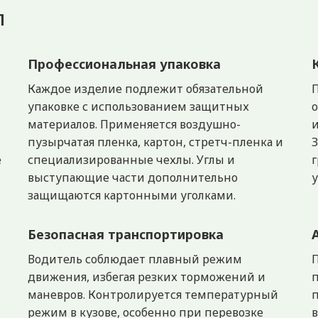
л
Профессиональная упаковка
Каждое изделие подлежит обязательной
П
упаковке с использованием защитных
о
материалов. Применяется воздушно-
и
пузырчатая пленка, картон, стретч-пленка и
З
е
специализированные чехлы. Углы и
г
выступающие части дополнительно
защищаются картонными уголками.
Безопасная транспортировка
Водитель соблюдает плавный режим
П
движения, избегая резких торможений и
п
маневров. Контролируется температурный
режим в кузове, особенно при перевозке
в