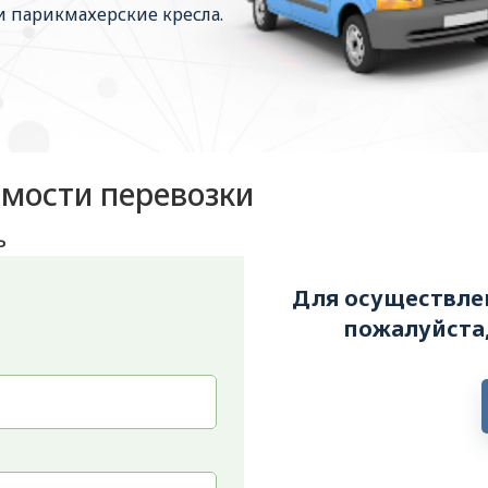
и парикмахерские кресла.
имости перевозки
ь
Для осуществлен
пожалуйста,