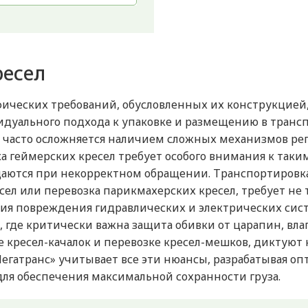
ресел
фических требований, обусловленных их конструкцией,
дуального подхода к упаковке и размещению в трансп
ля часто осложняется наличием сложных механизмов ре
а геймерских кресел требует особого внимания к таки
даются при некорректном обращении. Транспортировка
есел или перевозка парикмахерских кресел, требует не 
ия повреждения гидравлических и электрических сист
, где критически важна защита обивки от царапин, вл
 кресел-качалок и перевозке кресел-мешков, диктую
Мегатранс» учитывает все эти нюансы, разрабатывая 
ля обеспечения максимальной сохранности груза.