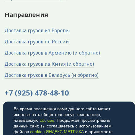
Направления
Доставка грузов из Европы
Доставка грузов по России
Доставка грузов в Армению (и обратно)
Доставка грузов из Китая (и обратно)
Доставка грузов в Беларусь (и обратно)
+7 (925) 478-48-10
Адрес: 119421, г. Москва, ул.
Во время посещения вами данного сайта может
Обручева, 4к3, п.1
использовать общеотраслевую технологию,
Время работы: 9:00 - 18:00 (мск)
называемую
cookies
. Продолжая просматривать
данный сайт, вы соглашаетесь с использованием
© 2026
Политика
файлов
cookies ЯНДЕКС.МЕТРИКА
и принимаете
конфиденциальности